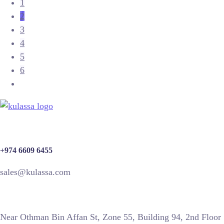
1
2
3
4
5
6
+974 6609 6455
sales@kulassa.com
Near Othman Bin Affan St, Zone 55, Building 94, 2nd Floor