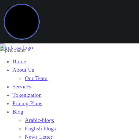
Home
About Us
Our Team
Services
Tokenization
Pricing Plans
Blog
Arabic-blogs
English-blogs
News Letter