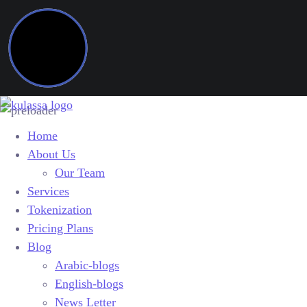
Home
About Us
Our Team
Services
Tokenization
Pricing Plans
Blog
Arabic-blogs
English-blogs
News Letter