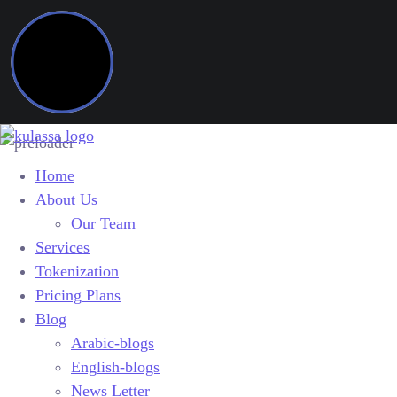
Home
About Us
Our Team
Services
Tokenization
Pricing Plans
Blog
Arabic-blogs
English-blogs
News Letter