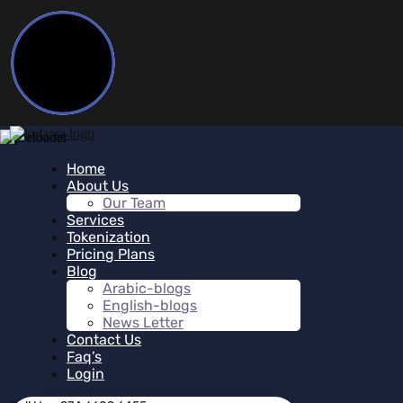
Home
About Us
Our Team
Services
Tokenization
Pricing Plans
Blog
Arabic-blogs
English-blogs
News Letter
Contact Us
Faq’s
Login