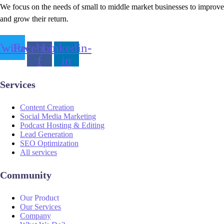
We focus on the needs of small to middle market businesses to improve
and grow their return.
witter
Facebook-
Linkedin-
f
in
Services
Content Creation
Social Media Marketing
Podcast Hosting & Editing
Lead Generation
SEO Optimization
All services
Community
Our Product
Our Services
Company