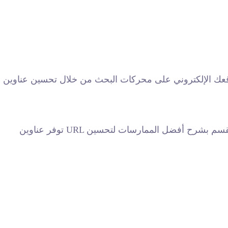
حث من خلال تحسين عناوين URL الخاصة بك. سيتداول المقال في توضيح بعض الطرق المثلى لاستغلال
توفر عناوين URL الجيدة الكثير للروبوتات التي تقرأ موقعك، وتساعد على تحسين القدرة على العثور على موقعك الإلكتروني. سنقوم في هذا القسم بشرح أفضل الممارسات لتحسين