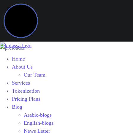
Home
About Us
Our Team
Services
Tokenization
Pricing Plans
Blog
Arabic-blogs
English-blogs
News Letter