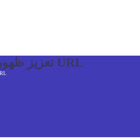
تعزيز ظهور موقعك عبر تحسين عناوين URL
تعزيز ظهور موقعك عب