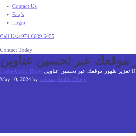
Contact Us
Faq’s
Login
Call Us:+974 6609 6455
Contact Today
ر تحسين عناوين URL
Arabic Blogs
Home
May 10, 2024
by
kulassa
Arabic Blogs