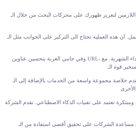
ركات البحث من خلال الـ SEO. تضمن خلاصة تقديم استراتيجيات وحلول متكاملة ضمن نطاق
العملية تحتاج الى التركيز على الجوانب مثل الـ SEO، التسويق
وفي جانبي الغربة بتحسين عناوين URL، تقدم خلاصة العديد من النصائح والإرشادات علاوة على تقديم خدمات متقدمة في إنشاء المحتوى وتطوير المواقع وتحليلات الأداء الشهرية. مع
خلاصة مجموعة واسعة من الخدمات بالإضافة إلى الـ SEO تشمل إدارة الإعلانات المدفوعة، تطوير المواقع الإلكترونية أو تجديدها، توفير تقارير وتحليلات الأداء الشهرية، الحملات
ومبتكرة تعتمد على تقنيات الذكاء الاصطناعي. تقدم الشركة
 استفادة من الـ SEO. تأكد من زيارة موقعنا الإلكتروني لمعرفة المزيد عن كيفية استخدام خلاصة لتحقيق أهدافك