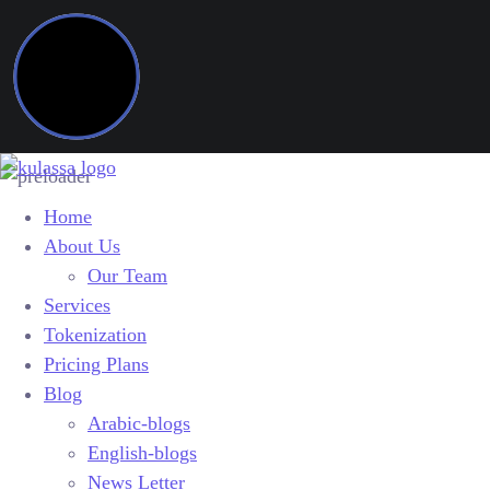
Home
About Us
Our Team
Services
Tokenization
Pricing Plans
Blog
Arabic-blogs
English-blogs
News Letter