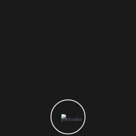
لتعطي قيمة مضاعفة لعملائها. هدفنا الأساسي هو تقديم
حلول تسويقية فعالة تواكب التحولات الرقمية السريعة
والتوجهات المستقبلية. نحن نضع دائماً أعيننا على
المستقبل، ونعمل بلا كلل لتحقيق رضا عملائنا وإرضاء
توقعاتهم. إن التصميمات البصرية الجذابة، إدارة
الإعلانات المدفوعة، التحليلات المتقدمة وخدمات تطوير
صفحات الهبوط هي فقط الجزء الأعلى من الثلج. وراء
كل هذه الخدمات فريق خلاصة الذي يعمل بشغف وتقنية
عالية لضمان تقديم حلول تسويقية على مستوى عالمي.
شكراً للقراءة، ونتمنى أن تكون المعلومات المقدمة قد
أفادتك.
مالك المسدي
المدير التنفيذي
خلاصة