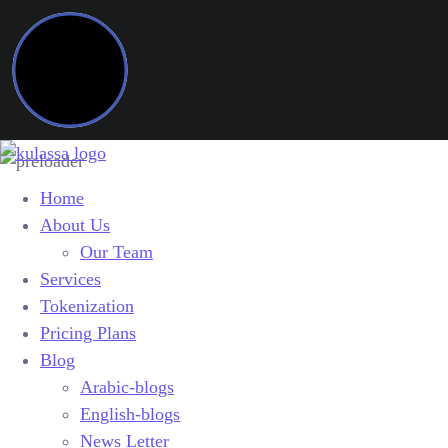
Home
About Us
Our Team
Services
Tokenization
Pricing Plans
Blog
Arabic-blogs
English-blogs
News Letter