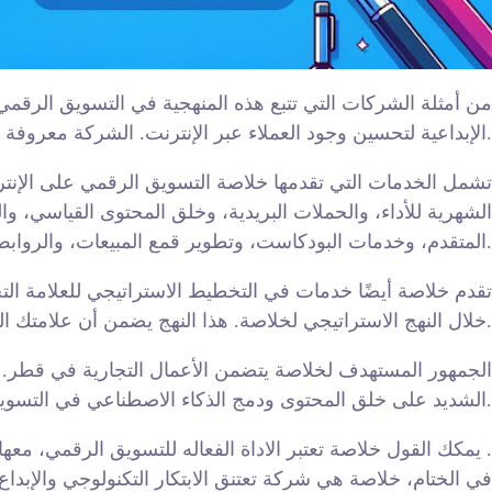
من أمثلة الشركات التي تتبع هذه المنهجية في التسويق الرقم
الإبداعية لتحسين وجود العملاء عبر الإنترنت. الشركة معروفة جيدًا بفعاليتها في استخدام الذكاء الصناعي والأتمتة في التسويق الرقمي.
تشمل الخدمات التي تقدمها خلاصة التسويق الرقمي على الإنترنت ا
الشهرية للأداء، والحملات البريدية، وخلق المحتوى القياسي، وال
المتقدم، وخدمات البودكاست، وتطوير قمع المبيعات، والروابط العضوية.
تقدم خلاصة أيضًا خدمات في التخطيط الاستراتيجي للعلامة الت
خلال النهج الاستراتيجي لخلاصة. هذا النهج يضمن أن علامتك التجارية ستكون قوية ومتماشية مع رؤية وأهداف الشركة.
الجمهور المستهدف لخلاصة يتضمن الأعمال التجارية في قطر. الش
الشديد على خلق المحتوى ودمج الذكاء الاصطناعي في التسويق الرقمي. تضمن خلاصة التواصل المهني والمتسق، ملتزمة دائمًا بتقديم خدمات تفوق توقعات العملاء.
يمكك القول خلاصة تعتبر الاداة الفعاله للتسويق الرقمي، معها يمككك الوصول الى الجمهور المستهدف بطريقه اكثر فعاليه و تحقيق اهداف الشركه بشكل اكبر .
في الختام، خلاصة هي شركة تعتنق الابتكار التكنولوجي والإبدا