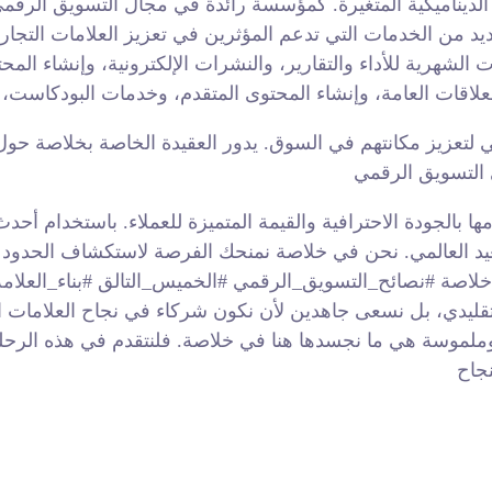
يناميكية المتغيرة. كمؤسسة رائدة في مجال التسويق الرقمي
يد من الخدمات التي تدعم المؤثرين في تعزيز العلامات التجاري
ت الشهرية للأداء والتقارير، والنشرات الإلكترونية، وإنشاء ال
زيز مكانتهم في السوق. يدور العقيدة الخاصة بخلاصة حول الاب
 بالجودة الاحترافية والقيمة المتميزة للعملاء. باستخدام أحد
عالمي. نحن في خلاصة نمنحك الفرصة لاستكشاف الحدود الجدي
خلاصة #نصائح_التسويق_الرقمي #الخميس_التالق #بناء_العلامة
، بل نسعى جاهدين لأن نكون شركاء في نجاح العلامات التجارية
رئية وملموسة هي ما نجسدها هنا في خلاصة. فلنتقدم في هذه الرح
جاح