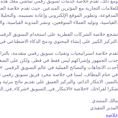
ومع ذلك، تقدم خلاصة خدمات تسويق رقمي تماشي معك هذه الد
للعلامات التجارية مع المؤثرين المبدعين. حيث تقدم خلاصة العد
المدفوعة، وتطوير الموقع الإلكتروني وإعادة تصميمه، والتحليلا
القياسية، وتوليد العملاء المتوقعين، ونشر المدونة القياسية، والعلاقات العامة، وإنشاء المحتوى المتقدم، وخدمات البودكاست، وتطوير قمع المبيعات، وروابط العودة العضوية.
تشجع خلاصة الشركات القطرية على استخدام التسويق الرقمي لتع
التركيز الكبير على إنشاء المحتوى ودمج الذكاء الاصطناعي في التسويق الرقمي.
تقدم خلاصة استراتيجيات وتقنيات تسويق رقمي متقدمة، بالتزامها
جذب الجمهور وإشراكهم ليس فقط في قطر، ولكن على الصعيد ال
أحدث الاتجاهات والنصائح العملية في عالم التسويق الرقمي. #
في ختام المطاف، لسنا في خلاصة مجرد فريق تسويق رقمي تقليدي
بالتميز، الابتكار الدائم، والتركيز العميق على تقديم نتائج م
شكرا لقراءتك. #خلاصة #الابتكار_في_التسويق #شركاء_في_الن
مالك المسدي
المدير التنفيذي
خلاصة