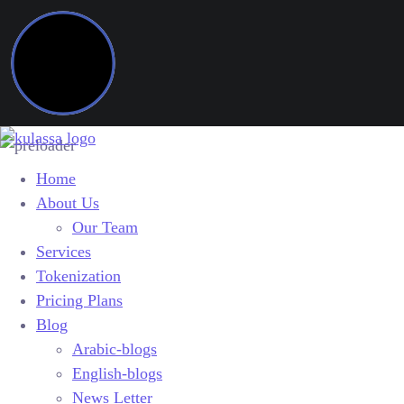
Home
About Us
Our Team
Services
Tokenization
Pricing Plans
Blog
Arabic-blogs
English-blogs
News Letter