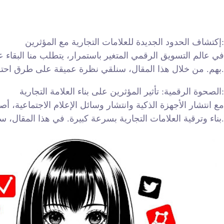
إكتشاف الحدود الجديدة للعلامات التجارية مع المؤثرين:
في عالم التسويق الرقمي المتغير باستمرار، يتطلب منا البقاء ع
بهم. من خلال هذا المقال، سنلقي نظرة عميقة على طرق احترافية جديدة يمكن للمؤثرين استخدامها لبناء العلامة التجارية وتعزيز وجودها الرقمي.
الصحوة الرقمية: تأثير المؤثرين على بناء العلامة التجارية:
مع انتشار الأجهزة الذكية وانتشار وسائل الإعلام الاجتماعية، أ
بناء وترقية العلامات التجارية بسرعة كبيرة. في هذا المقال، سنستكشف كيف يمكن للعلامات التجارية استثمار المؤثرين لتحقيق النمو والنجاح الرقمي.