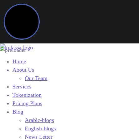
Home
About Us
Our Team
Services
Tokenization
Pricing Plans
Blog
Arabic-blogs
English-blogs
News Letter