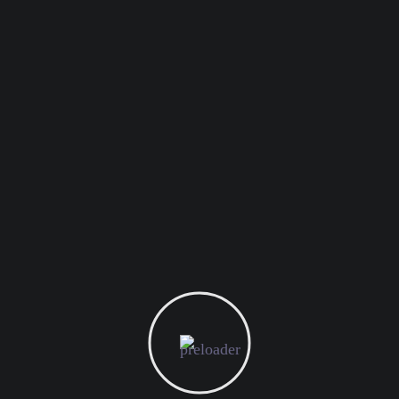
أهدافك. لا تستعجل الأمور ولا تتردد في طرح الأسئلة،
ففريق خلاصة هنا لخدمتك ويهتم بكل تفاصيل نجاحك،
فنحن في خلاصة نضع بين يديك الأدوات المناسبة
والمنهجية الحديثة لنحقق معا النجاح الذي طالما بدت
الطرق نحوه غامضة و مربكة. استعد للانطلاق في عالم
التسويق الرقمي من أدنى الحلقات وصولا إلى القمة،
خطوة بخطوة، مع فريق خلاصة، لنجعل النجاح رحلة
بذاتها!
نشكرك على وقتك وقراءتك، نتطلع إلى التعاون معكم
في أقرب فرصة.
مالك المسدي
المدير التنفيذي
خلاصة