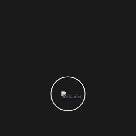
التأكيد على الذكاء الاصطناعي والتعلم الآلي كأدوات
ثورية لتحقيق أفضل النتائج. نحن نستثمر بقوة في خلق
تجارب رائعة للعملاء وهذا ما يجعلنا فريق خلاصة حقا.
نشكركم على قرائتكم، راجين أن نكون دائماً شركاء
النجاح في طريقكم الرقمي.
مالك المسدي
المدير التنفيذي
خلاصة