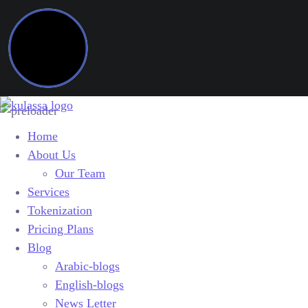
Home
About Us
Our Team
Services
Tokenization
Pricing Plans
Blog
Arabic-blogs
English-blogs
News Letter