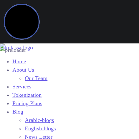
Home
About Us
Our Team
Services
Tokenization
Pricing Plans
Blog
Arabic-blogs
English-blogs
News Letter