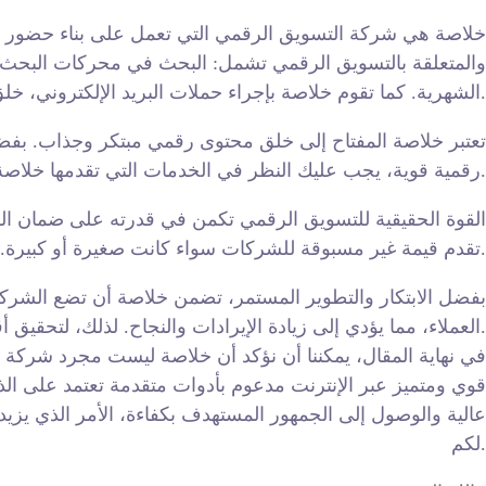
خلاصة هي شركة التسويق الرقمي التي تعمل على بناء حضور الع
والمتعلقة بالتسويق الرقمي تشمل: البحث في محركات البحث، الهو
الشهرية. كما تقوم خلاصة بإجراء حملات البريد الإلكتروني، خلق المحتوى، البحث عن المنافسين، وكذلك خلق الروابط الخلفية، وتوليد العملاء الجدد.
تعتبر خلاصة المفتاح إلى خلق محتوى رقمي مبتكر وجذاب. بفضل
رقمية قوية، يجب عليك النظر في الخدمات التي تقدمها خلاصة.
القوة الحقيقية للتسويق الرقمي تكمن في قدرته على ضمان الو
تقدم قيمة غير مسبوقة للشركات سواء كانت صغيرة أو كبيرة. في نهاية المطاف، هو القدرة على فهم العملاء وتلبية احتياجاتهم وتوقعاتهم هو الذي يجعل الفرق.
بفضل الابتكار والتطوير المستمر، تضمن خلاصة أن تضع الشركا
العملاء، مما يؤدي إلى زيادة الإيرادات والنجاح. لذلك، لتحقيق أقصى استفادة من التسويق الرقمي، يجب على الشركات الاستفادة من الأدوات والخدمات التي تقدمها خلاصة.
في نهاية المقال، يمكننا أن نؤكد أن خلاصة ليست مجرد شركة 
قوي ومتميز عبر الإنترنت مدعوم بأدوات متقدمة تعتمد على ال
عالية والوصول إلى الجمهور المستهدف بكفاءة، الأمر الذي يز
لكم.