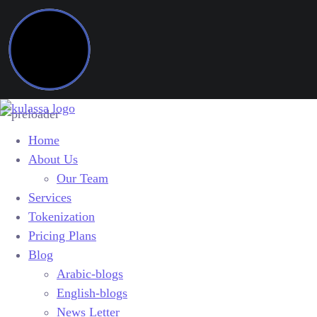
Home
About Us
Our Team
Services
Tokenization
Pricing Plans
Blog
Arabic-blogs
English-blogs
News Letter