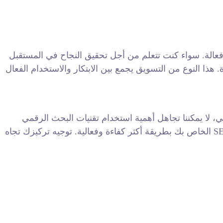
عالة. سواء كنت تتعلم من أجل تحقيق النجاح في المستقبل
ذا النوع من التسويق يجمع بين الابتكار والاستخدام الفعال
م تقنيات البحث الرقمي (SEO). تقنيات SEO تمكنك من التأكيد على جذب الجمهور المستهدف وزيادة زوار موقع الويب
الخاص بك بطريقة أكثر كفاءة وفعالية. توجيه تركيزك تجاه SEO يخلق مجالاً من الحضور الرقمي القوي الذي يمكن أن يؤدي إلى تحقيق نتائج عمل أفضل. استخدام التقنيات الصحيحة يمكن