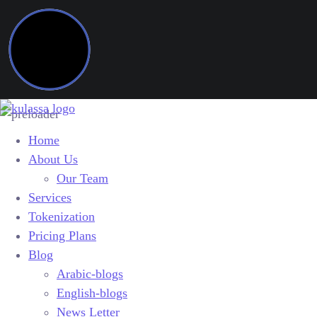
Home
About Us
Our Team
Services
Tokenization
Pricing Plans
Blog
Arabic-blogs
English-blogs
News Letter