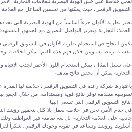
تعمل خلاصة على خلق الهوية البصرية للعلامات التجارية، الأمر
التسويق الرقمي، حيث يمكنها من تحسين التفاعل مع العلامة التجارية وزيادة الولاء لدي العملاء.
تعتبر نظرية الألوان جزءاً أساسياً من الهوية البصرية التي تحدد
العملاء التجارية وتعزيز التواصل البصري مع الجمهور المستهدف.
يكمن النجاح في استخدام نظرية الألوان في التسويق الرقمي في ا
نفسية ترتبط به، ومن خلال فهم هذه القيم، يمكن لخلاصة توجيه العملاء نحو الشعور أو الإجراء المرغوب.
على سبيل المثال، يمكن استخدام اللون الأحمر لجذب الانتباه وإث
التجارية يمكن أن يحقق نتائج مذهلة.
باعتبارها شركة رائدة في التسويق الرقمي، خلاصة لها القدرة 
تسويقية متقدمة توفر نتائج قوية ومستدامة. من خلال الجمع بين
نتائج التسويق الرقمي التي تسعى إليها.
في ختام الأمر، نحن في خلاصة نعمل بلا كلل لتحقيق رؤيتك الت
جاذبية على العلامة التجارية، بل لغة صامتة تثير العواطف وتلفت
أسلوبك ورؤيتك وتساعد في تقوية وجودك الرقمي. شكراً لقراءتك، وبإنتظار التعاون المثمر معكم في القريب العاجل.