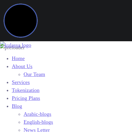
Home
About Us
Our Team
Services
Tokenization
Pricing Plans
Blog
Arabic-blogs
English-blogs
News Letter