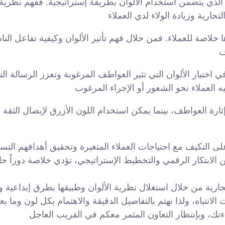
 الذي يتضمن استخدام الألوان بطريقة إستراتيجية. ففهم نظرية 
ها خلاصة للعملاء. فمن خلال فهم تأثير الألوان وكيفية تفاعل الن
ختيار الألوان التي تثير العواطف المرغوبة وتعزز الرسالة التي
ارة العواطف، بينما يمكن استخدام اللون الأزرق لإيصال الثقة وا
على التكيف مع احتياجات العملاء المتغيرة وتحقيق أهدافهم ال
 الابتكار الرقمي والتخطيط الإستراتيجي، تؤدي خلاصة دوراً حا
جارية من خلال استغلال نظرية الألوان وطبيقها بطرق إبداعية 
 الانتباه، ولذا نهتم بالتفاصيل الدقيقة والاهتمام بكل لون وما