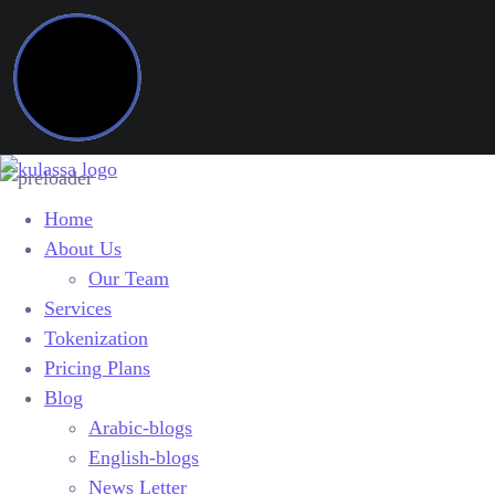
Home
About Us
Our Team
Services
Tokenization
Pricing Plans
Blog
Arabic-blogs
English-blogs
News Letter