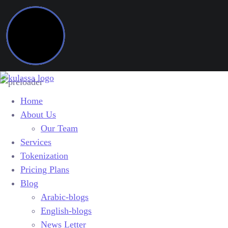
Home
About Us
Our Team
Services
Tokenization
Pricing Plans
Blog
Arabic-blogs
English-blogs
News Letter