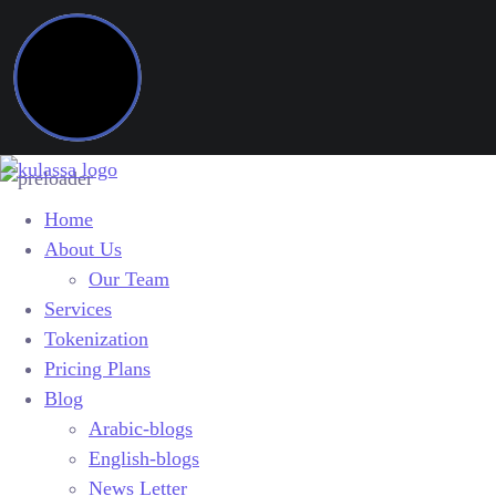
Home
About Us
Our Team
Services
Tokenization
Pricing Plans
Blog
Arabic-blogs
English-blogs
News Letter